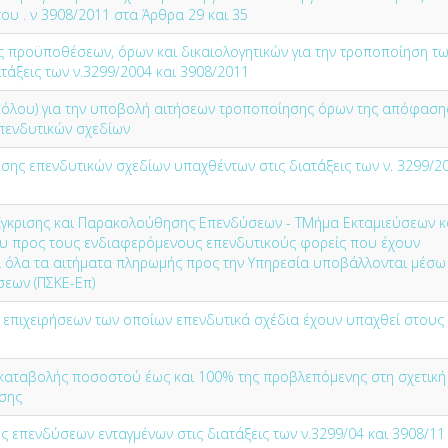
ου . ν 3908/2011 στα Άρθρα 29 και 35
 προϋποθέσεων, όρων και δικαιολογητικών για την τροποποίηση τ
άξεις των ν.3299/2004 και 3908/2011
όλου) για την υποβολή αιτήσεων τροποποίησης όρων της απόφαση
επενδυτικών σχεδίων
ης επενδυτικών σχεδίων υπαχθέντων στις διατάξεις των ν. 3299/2
Έγκρισης και Παρακολούθησης Επενδύσεων - ΤΜήμα Εκταμιεύσεων κ
υ προς τους ενδιαφερόμενους επενδυτικούς φορείς που έχουν
τι όλα τα αιτήματα πληρωμής προς την Υπηρεσία υποβάλλονται μέσω
εων (ΠΣΚΕ-Επ)
επιχειρήσεων των οποίων επενδυτικά σχέδια έχουν υπαχθεί στους
καταβολής ποσοστού έως και 100% της προβλεπόμενης στη σχετική
σης
επενδύσεων ενταγμένων στις διατάξεις των ν.3299/04 και 3908/11