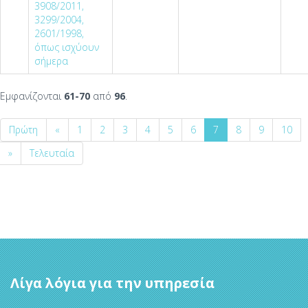
3908/2011,
3299/2004,
2601/1998,
όπως ισχύουν
σήμερα
Εμφανίζονται
61-70
από
96
.
Πρώτη
«
1
2
3
4
5
6
7
8
9
10
»
Τελευταία
Λίγα λόγια για την υπηρεσία