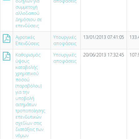
οδηγιών για
αποφάσεις
συμμετοχή
αλλοδαπού
Δημόσιου σε
επενδύσεις
Αγροτικές
Υπουργικές
13/01/2013 07:41:05
133.
Επενδύσεις
αποφάσεις
Καθορισμός
Υπουργικές
20/06/2013 17:32:45
107.
ύψους
αποφάσεις
καταβολής
χρηματικού
ποσού
(παραβόλου)
για την
υποβολή
αιτημάτων
τροποποίησης
επενδυτικών
σχεδίων στις
διατάξεις των
νόμων