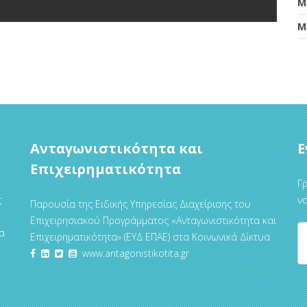
Μ
Μ
Ανταγωνιστικότητα και
Ε
Επιχειρηματικότητα
Γρ
ς
να
Παρουσία της Ειδικής Υπηρεσίας Διαχείρισης του
Επιχειρησιακού Προγράμματος «Ανταγωνιστικότητα και
α
Επιχειρηματικότητα» (ΕΥΔ ΕΠΑΕ) στα Κοινωνικά Δίκτυα
www.antagonistikotita.gr