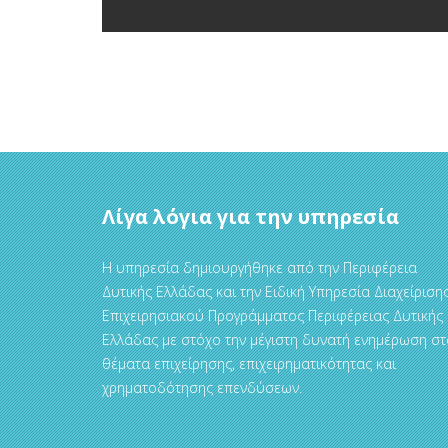
Λίγα λόγια για την υπηρεσία
Η υπηρεσία δημιουργήθηκε από την Περιφέρεια
Δυτικής Ελλάδας και την Ειδική Υπηρεσία Διαχείριση
Επιχειρησιακού Προγράμματος Περιφέρειας Δυτικής
Ελλάδας με στόχο την μέγιστη δυνατή ενημέρωση στ
θέματα επιχείρησης, επιχειρηματικότητας και
χρηματοδότησης επενδύσεων.