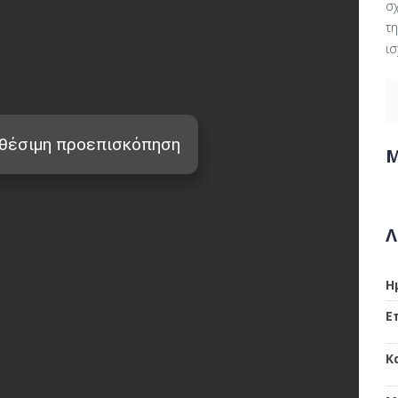
σ
τη
ισ
Μ
Λ
Η
Ε
Κ