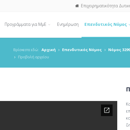
Επιχειρηματικότητα Δυτικ
Προγράμματα για ΜμΕ
Ενημέρωση
Επενδυτικός Νόμος
Βρίσκεστε εδώ:
Αρχική
Επενδυτικός Νόμος
Νόμος 3299
Προβολή αρχείου
Π
Κ
ε
κ
δ