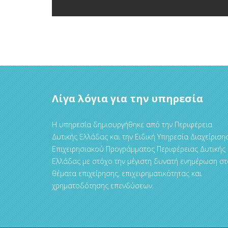
Λίγα λόγια για την υπηρεσία
Η υπηρεσία δημιουργήθηκε από την Περιφέρεια
Δυτικής Ελλάδας και την Ειδική Υπηρεσία Διαχείριση
Επιχειρησιακού Προγράμματος Περιφέρειας Δυτικής
Ελλάδας με στόχο την μέγιστη δυνατή ενημέρωση στ
θέματα επιχείρησης, επιχειρηματικότητας και
χρηματοδότησης επενδύσεων.