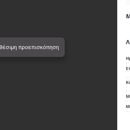
Μ
Λ
Η
Ε
Κ
Μ
Μ