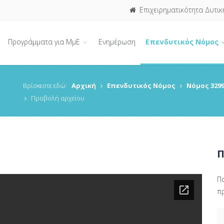
Επιχειρηματικότητα Δυτικ
Προγράμματα για ΜμΕ
Ενημέρωση
Επενδυτικός Νόμος
Βρίσκεστε εδώ:
Αρχική
Επενδυτικός Νόμος
Νόμος 3299
Προβολή αρχείου
Π
Π
π