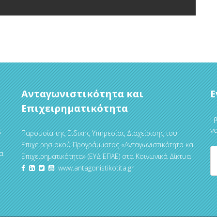
Ανταγωνιστικότητα και
Ε
Επιχειρηματικότητα
Γρ
ς
να
Παρουσία της Ειδικής Υπηρεσίας Διαχείρισης του
Επιχειρησιακού Προγράμματος «Ανταγωνιστικότητα και
α
Επιχειρηματικότητα» (ΕΥΔ ΕΠΑΕ) στα Κοινωνικά Δίκτυα
www.antagonistikotita.gr