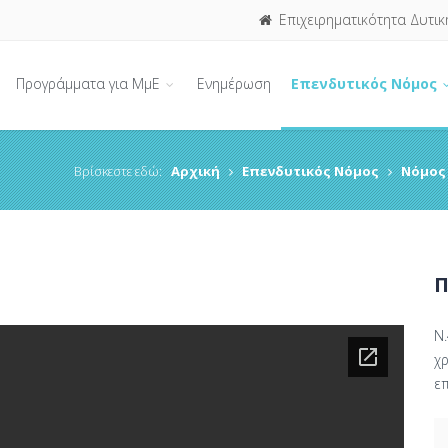
Επιχειρηματικότητα Δυτικ
Προγράμματα για ΜμΕ
Ενημέρωση
Επενδυτικός Νόμος
Βρίσκεστε εδώ:
Αρχική
Επενδυτικός Νόμος
Νόμος 
Π
Ν
χ
ε