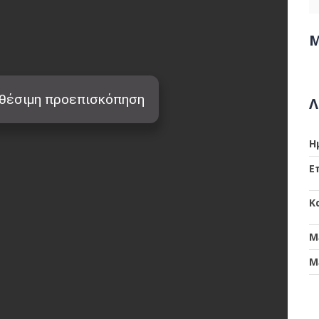
Μ
Λ
Η
Ε
Κ
Μ
Μ