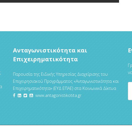
Ανταγωνιστικότητα και
Ε
Επιχειρηματικότητα
Γρ
ς
να
Παρουσία της Ειδικής Υπηρεσίας Διαχείρισης του
Επιχειρησιακού Προγράμματος «Ανταγωνιστικότητα και
α
Επιχειρηματικότητα» (ΕΥΔ ΕΠΑΕ) στα Κοινωνικά Δίκτυα
www.antagonistikotita.gr