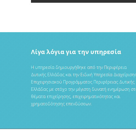
Λίγα λόγια για την υπηρεσία
Η υπηρεσία δημιουργήθηκε από την Περιφέρεια
Δυτικής Ελλάδας και την Ειδική Υπηρεσία Διαχείριση
Επιχειρησιακού Προγράμματος Περιφέρειας Δυτικής
Ελλάδας με στόχο την μέγιστη δυνατή ενημέρωση στ
θέματα επιχείρησης, επιχειρηματικότητας και
χρηματοδότησης επενδύσεων.