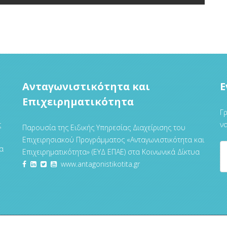
Ανταγωνιστικότητα και
Ε
Επιχειρηματικότητα
Γρ
ς
να
Παρουσία της Ειδικής Υπηρεσίας Διαχείρισης του
Επιχειρησιακού Προγράμματος «Ανταγωνιστικότητα και
α
Επιχειρηματικότητα» (ΕΥΔ ΕΠΑΕ) στα Κοινωνικά Δίκτυα
www.antagonistikotita.gr