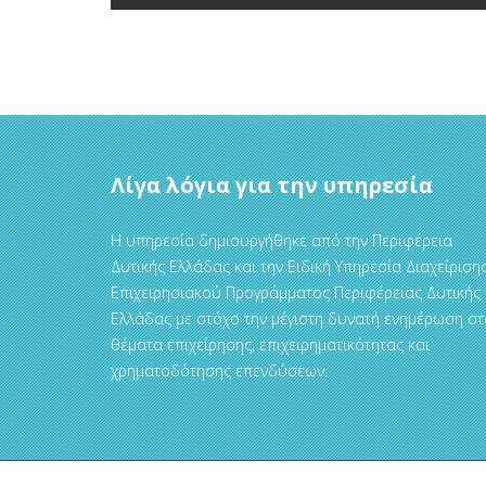
Λίγα λόγια για την υπηρεσία
Η υπηρεσία δημιουργήθηκε από την Περιφέρεια
Δυτικής Ελλάδας και την Ειδική Υπηρεσία Διαχείριση
Επιχειρησιακού Προγράμματος Περιφέρειας Δυτικής
Ελλάδας με στόχο την μέγιστη δυνατή ενημέρωση στ
θέματα επιχείρησης, επιχειρηματικότητας και
χρηματοδότησης επενδύσεων.