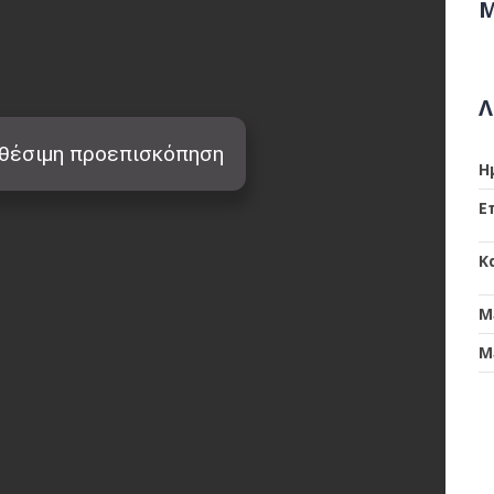
Μ
Λ
Η
Ε
Κ
Μ
Μ