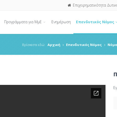
Επιχειρηματικότητα Δυτικ
Προγράμματα για ΜμΕ
Ενημέρωση
Επενδυτικός Νόμος
Βρίσκεστε εδώ:
Αρχική
Επενδυτικός Νόμος
Νόμο
Π
Ε