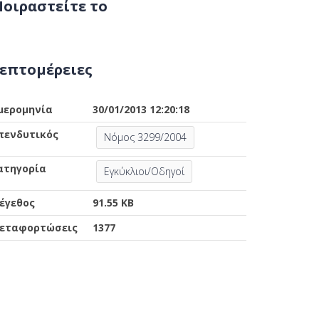
οιραστείτε το
επτομέρειες
μερομηνία
30/01/2013 12:20:18
πενδυτικός
Νόμος 3299/2004
ατηγορία
Εγκύκλιοι/Οδηγοί
έγεθος
91.55 KB
εταφορτώσεις
1377