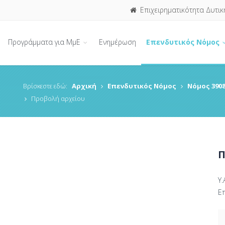
Επιχειρηματικότητα Δυτικ
Προγράμματα για ΜμΕ
Ενημέρωση
Επενδυτικός Νόμος
Βρίσκεστε εδώ:
Αρχική
Επενδυτικός Νόμος
Νόμος 3908
Προβολή αρχείου
Π
Υ.
Ε