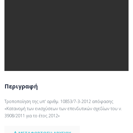
Περιγραφή
Τροποποίηση της υπ' αριθμ. 10853/7-3-2012 απόφασης
«Κατανομή των ενισχύσεων των επενδυτικών σχεδίων του ν.
3908/2011 για το έτος 2012»