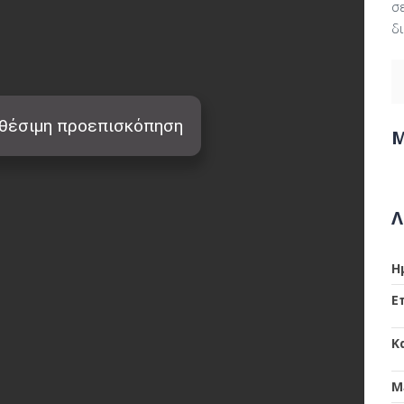
σε
δι
Μ
Λ
Η
Ε
Κ
Μ