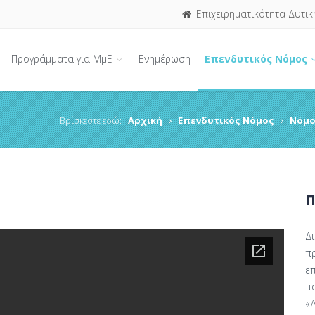
Επιχειρηματικότητα Δυτικ
Προγράμματα για ΜμΕ
Ενημέρωση
Επενδυτικός Νόμος
Βρίσκεστε εδώ:
Αρχική
Επενδυτικός Νόμος
Νόμο
Π
Δι
π
επ
π
«