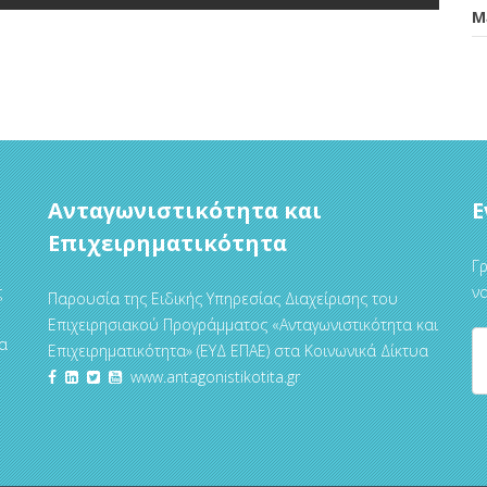
Μ
Ανταγωνιστικότητα και
Ε
Επιχειρηματικότητα
Γρ
ς
να
Παρουσία της Ειδικής Υπηρεσίας Διαχείρισης του
Επιχειρησιακού Προγράμματος «Ανταγωνιστικότητα και
α
Επιχειρηματικότητα» (ΕΥΔ ΕΠΑΕ) στα Κοινωνικά Δίκτυα
www.antagonistikotita.gr