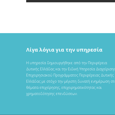
Λίγα λόγια για την υπηρεσία
Η υπηρεσία δημιουργήθηκε από την Περιφέρεια
Δυτικής Ελλάδας και την Ειδική Υπηρεσία Διαχείριση
Επιχειρησιακού Προγράμματος Περιφέρειας Δυτικής
Ελλάδας με στόχο την μέγιστη δυνατή ενημέρωση στ
θέματα επιχείρησης, επιχειρηματικότητας και
χρηματοδότησης επενδύσεων.