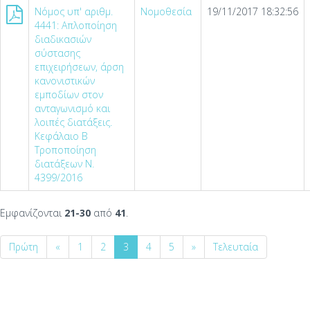
Νόμος υπ' αριθμ.
Νομοθεσία
19/11/2017 18:32:56
4441: Απλοποίηση
διαδικασιών
σύστασης
επιχειρήσεων, άρση
κανονιστικών
εμποδίων στον
ανταγωνισμό και
λοιπές διατάξεις.
Κεφάλαιο Β
Τροποποίηση
διατάξεων Ν.
4399/2016
Εμφανίζονται
21-30
από
41
.
Πρώτη
«
1
2
3
4
5
»
Τελευταία