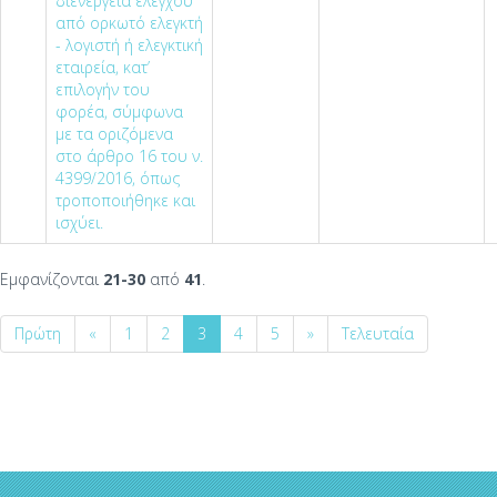
διενέργεια ελέγχου
από ορκωτό ελεγκτή
- λογιστή ή ελεγκτική
εταιρεία, κατ’
επιλογήν του
φορέα, σύμφωνα
με τα οριζόμενα
στο άρθρο 16 του ν.
4399/2016, όπως
τροποποιήθηκε και
ισχύει.
Εμφανίζονται
21-30
από
41
.
Πρώτη
«
1
2
3
4
5
»
Τελευταία