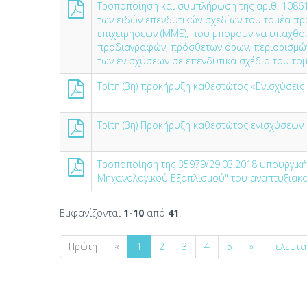
Τροποποίηση και συμπλήρωση της αριθ. 10861
των ειδών επενδυτικών σχεδίων του τομέα πρ
επιχειρήσεων (ΜΜΕ), που μπορούν να υπαχθούν
προδιαγραφών, πρόσθετων όρων, περιορισμών
των ενισχύσεων σε επενδυτικά σχέδια του το
Τρίτη (3η) προκήρυξη καθεστώτος «Ενισχύσει
Τρίτη (3η) Προκήρυξη καθεστώτος ενισχύσεων
Τροποποίηση της 35979/29.03.2018 υπουργική
Μηχανολογικού Εξοπλισμού" του αναπτυξιακού
Εμφανίζονται
1-10
από
41
.
Πρώτη
«
1
2
3
4
5
»
Τελευτα