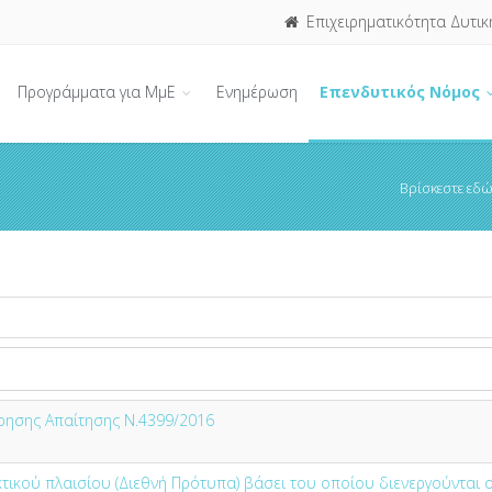
Επιχειρηματικότητα Δυτικ
Προγράμματα για ΜμΕ
Ενημέρωση
Επενδυτικός Νόμος
Βρίσκεστε εδώ
ρησης Απαίτησης Ν.4399/2016
τικού πλαισίου (Διεθνή Πρότυπα) βάσει του οποίου διενεργούνται ο