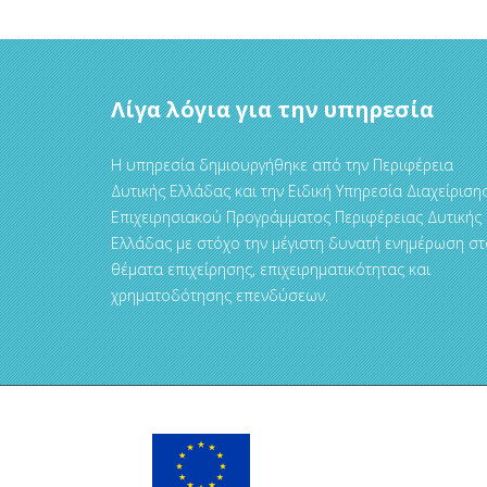
Λίγα λόγια για την υπηρεσία
Η υπηρεσία δημιουργήθηκε από την Περιφέρεια
Δυτικής Ελλάδας και την Ειδική Υπηρεσία Διαχείριση
Επιχειρησιακού Προγράμματος Περιφέρειας Δυτικής
Ελλάδας με στόχο την μέγιστη δυνατή ενημέρωση στ
θέματα επιχείρησης, επιχειρηματικότητας και
χρηματοδότησης επενδύσεων.