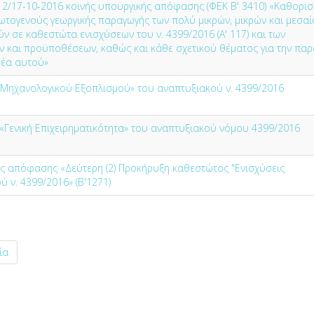
2/17-10-2016 κοινής υπουργικής απόφασης (ΦΕΚ Β' 3410) «Καθορι
ωτογενούς γεωργικής παραγωγής των πολύ μικρών, μικρών και μεσα
 σε καθεστώτα ενισχύσεων του ν. 4399/2016 (A' 117) και των
 και προϋποθέσεων, καθώς και κάθε σχετικού θέματος για την πα
μέα αυτού»
ς Μηχανολογικού Εξοπλισμού» του αναπτυξιακού ν. 4399/2016
 «Γενική Επιχειρηματικότητα» του αναπτυξιακού νόμου 4399/2016
ς απόφασης «Δεύτερη (2) Προκήρυξη καθεστώτος "Ενισχύσεις
 ν. 4399/2016» (Β'1271)
ία