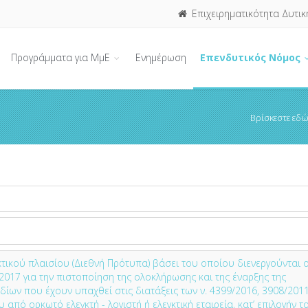
Επιχειρηματικότητα Δυτικ
Προγράμματα για ΜμΕ
Ενημέρωση
Επενδυτικός Νόμος
Βρίσκεστε εδώ
τικού πλαισίου (Διεθνή Πρότυπα) βάσει του οποίου διενεργούνται ο
/2017 για την πιστοποίηση της ολοκλήρωσης και της έναρξης της
δίων που έχουν υπαχθεί στις διατάξεις των ν. 4399/2016, 3908/2011
 από ορκωτό ελεγκτή - λογιστή ή ελεγκτική εταιρεία, κατ’ επιλογήν τ