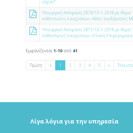
ισχύει"
Υπουργική Απόφαση 2878/10-1-2018 με θέμα:
καθεστώτος ενισχύσεων «Νέες ανεξάρτητες ΜΜΕ
Υπουργική Απόφαση 2871/10-1-2018 με θέμα:
καθεστώτος ενισχύσεων «Γενική Επιχειρηματικό
Εμφανίζονται
1-10
από
41
.
Πρώτη
«
1
2
3
4
5
»
Τελευτα
Λίγα λόγια για την υπηρεσία