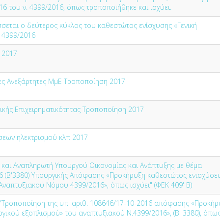
6 του ν. 4399/2016, όπως τροποποιήθηκε και ισχύει.
σεται ο δεύτερος κύκλος του καθεστώτος ενίσχυσης «Γενική
 4399/2016
 2017
ες Ανεξάρτητες ΜμΕ Τροποποίηση 2017
νικής Επιχειρηματικότητας Τροποποίηση 2017
σεων ηλεκτρισμού κλπ 2017
και Αναπληρωτή Υπουργού Οικονομίας και Ανάπτυξης με θέμα
16 (Β'3380) Υπουργικής Απόφασης «Προκήρυξη καθεστώτος ενισχύσε
ναπτυξιακού Νόμου 4399/2016», όπως ισχύει" (ΦΕΚ 409' Β)
 "Τροποποίηση της υπ' αριθ. 108646/17-10-2016 απόφασης «Προκήρ
γικού εξοπλισμού» του αναπτυξιακού Ν.4399/2016», (Β' 3380), όπω