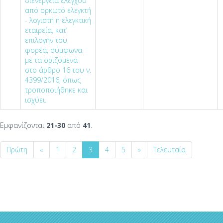
διενέργεια ελέγχου
από ορκωτό ελεγκτή
- λογιστή ή ελεγκτική
εταιρεία, κατ’
επιλογήν του
φορέα, σύμφωνα
με τα οριζόμενα
στο άρθρο 16 του ν.
4399/2016, όπως
τροποποιήθηκε και
ισχύει.
Εμφανίζονται
21-30
από
41
.
Πρώτη
«
1
2
3
4
5
»
Τελευταία