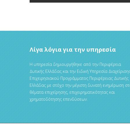
Λίγα λόγια για την υπηρεσία
Η υπηρεσία δημιουργήθηκε από την Περιφέρεια
Δυτικής Ελλάδας και την Ειδική Υπηρεσία Διαχείριση
Επιχειρησιακού Προγράμματος Περιφέρειας Δυτικής
Ελλάδας με στόχο την μέγιστη δυνατή ενημέρωση στ
θέματα επιχείρησης, επιχειρηματικότητας και
χρηματοδότησης επενδύσεων.