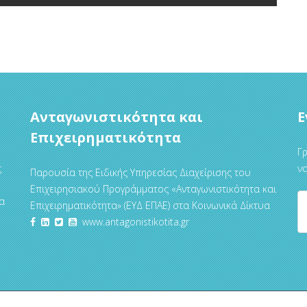
Ανταγωνιστικότητα και
Ε
Επιχειρηματικότητα
Γρ
ς
να
Παρουσία της Ειδικής Υπηρεσίας Διαχείρισης του
Επιχειρησιακού Προγράμματος «Ανταγωνιστικότητα και
α
Επιχειρηματικότητα» (ΕΥΔ ΕΠΑΕ) στα Κοινωνικά Δίκτυα
www.antagonistikotita.gr