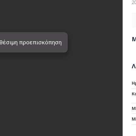
2
Μ
Λ
Η
Κ
Μ
Μ