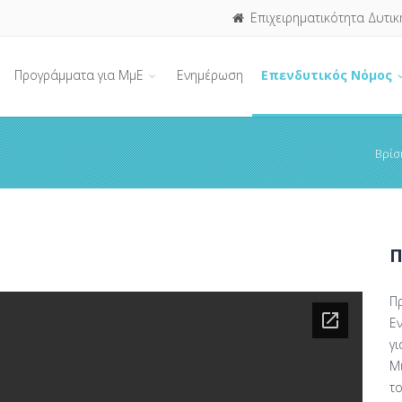
Επιχειρηματικότητα Δυτικ
Προγράμματα για ΜμΕ
Ενημέρωση
Επενδυτικός Νόμος
Βρίσ
Π
Π
Ε
γ
Μι
τ