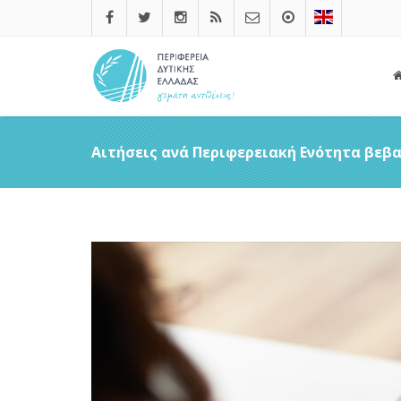
Αιτήσεις ανά Περιφερειακή Ενότητα βεβ