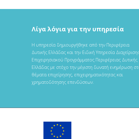
Λίγα λόγια για την υπηρεσία
Η υπηρεσία δημιουργήθηκε από την Περιφέρεια
Δυτικής Ελλάδας και την Ειδική Υπηρεσία Διαχείριση
Επιχειρησιακού Προγράμματος Περιφέρειας Δυτικής
Ελλάδας με στόχο την μέγιστη δυνατή ενημέρωση στ
θέματα επιχείρησης, επιχειρηματικότητας και
χρηματοδότησης επενδύσεων.