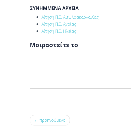
ΣΥΝΗΜΜΕΝΑ ΑΡΧΕΙΑ
Αίτηση Π.Ε. Αιτωλοακαρνανίας
Αίτηση Π.Ε. Αχαΐας
Αίτηση Π.Ε. Ηλείας
Μοιραστείτε το
← προηγούμενο