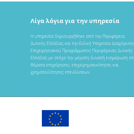
Λίγα λόγια για την υπηρεσία
Η υπηρεσία δημιουργήθηκε από την Περιφέρεια
Δυτικής Ελλάδας και την Ειδική Υπηρεσία Διαχείριση
Επιχειρησιακού Προγράμματος Περιφέρειας Δυτικής
Ελλάδας με στόχο την μέγιστη δυνατή ενημέρωση στ
θέματα επιχείρησης, επιχειρηματικότητας και
χρηματοδότησης επενδύσεων.