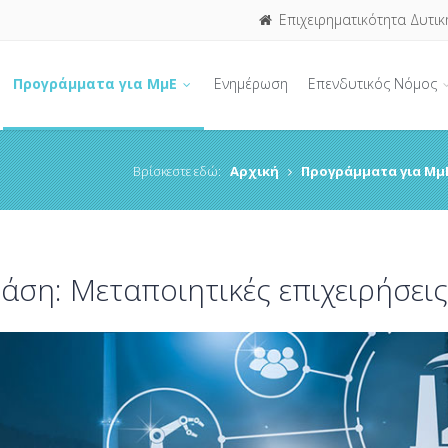
Επιχειρηματικότητα Δυτικ
Προγράμματα για ΜμΕ
Ενημέρωση
Επενδυτικός Νόμος
Βρίσκεστε εδώ:
Αρχική
Προγράμματα για Μμ
άση: Μεταποιητικές επιχειρήσεις