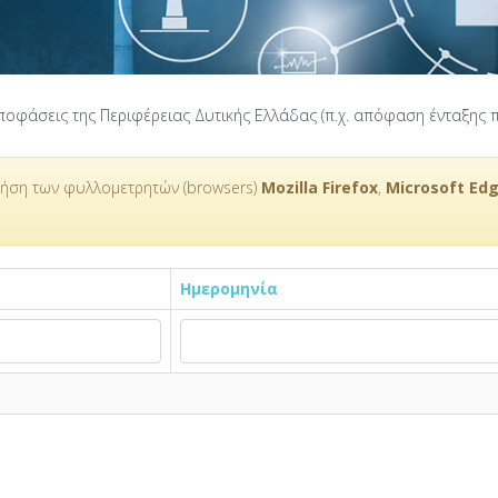
οφάσεις της Περιφέρειας Δυτικής Ελλάδας (π.χ. απόφαση ένταξης πρ
ρήση των φυλλομετρητών (browsers)
Mozilla Firefox
,
Microsoft Ed
Ημερομηνία