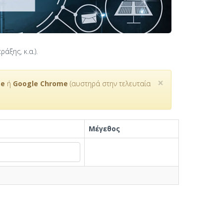
άξης, κ.α.).
×
ge
ή
Google Chrome
(αυστηρά στην τελευταία
Μέγεθος