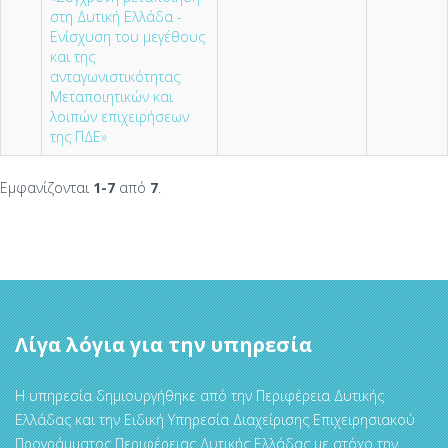
στη Δυτική Ελλάδα -
Ενίσχυση του μεγέθους
και της
ανταγωνιστικότητας
Μεταποιητικών και
λοιπών επιχειρήσεων
της ΠΔΕ»
Εμφανίζονται
1-7
από
7
.
Λίγα λόγια για την υπηρεσία
Η υπηρεσία δημιουργήθηκε από την Περιφέρεια Δυτικής
Ελλάδας και την Ειδική Υπηρεσία Διαχείρισης Επιχειρησιακού
Προγράμματος Περιφέρειας Δυτικής Ελλάδας με στόχο την