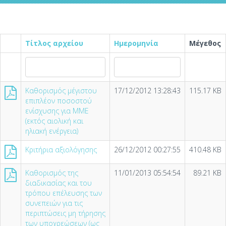
Τίτλος αρχείου
Ημερομηνία
Μέγεθος
Καθορισμός μέγιστου
17/12/2012 13:28:43
115.17 KB
επιπλέον ποσοστού
ενίσχυσης για ΜΜΕ
(εκτός αιολική και
ηλιακή ενέργεια)
Κριτήρια αξιολόγησης
26/12/2012 00:27:55
410.48 KB
Καθορισμός της
11/01/2013 05:54:54
89.21 KB
διαδικασίας και του
τρόπου επέλευσης των
συνεπειών για τις
περιπτώσεις μη τήρησης
των υποχρεώσεων (ως