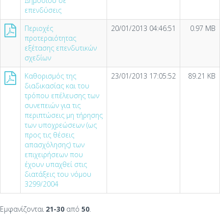
Δημόσιου σε
επενδύσεις
Περιοχές
20/01/2013 04:46:51
0.97 MB
προτεραιότητας
εξέτασης επενδυτικών
σχεδίων
Καθορισµός της
23/01/2013 17:05:52
89.21 KB
διαδικασίας και του
τρόπου επέλευσης των
συνεπειών για τις
περιπτώσεις µη τήρησης
των υποχρεώσεων (ως
προς τις θέσεις
απασχόλησης) των
επιχειρήσεων που
έχουν υπαχθεί στις
διατάξεις του νόµου
3299/2004
Εμφανίζονται
21-30
από
50
.