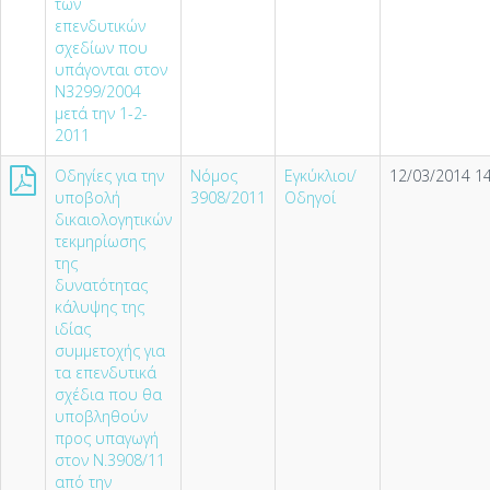
των
επενδυτικών
σχεδίων που
υπάγονται στον
Ν3299/2004
μετά την 1-2-
2011
Οδηγίες για την
Νόμος
Εγκύκλιοι/
12/03/2014 14
υποβολή
3908/2011
Οδηγοί
δικαιολογητικών
τεκµηρίωσης
της
δυνατότητας
κάλυψης της
ιδίας
συµµετοχής για
τα επενδυτικά
σχέδια που θα
υποβληθούν
προς υπαγωγή
στον Ν.3908/11
από την