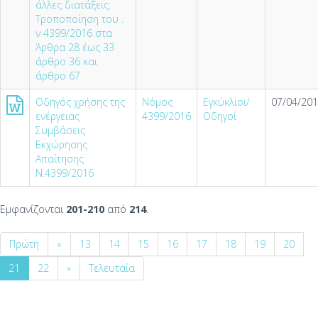
άλλες διατάξεις.
Τροποποίηση του .
ν 4399/2016 στα
Άρθρα 28 έως 33
άρθρο 36 και
άρθρο 67
Οδηγός χρήσης της
Νόμος
Εγκύκλιοι/
07/04/201
ενέργειας
4399/2016
Οδηγοί
Συμβάσεις
Εκχώρησης
Απαίτησης
Ν.4399/2016
Εμφανίζονται
201-210
από
214
.
Πρώτη
«
13
14
15
16
17
18
19
20
21
22
»
Τελευταία