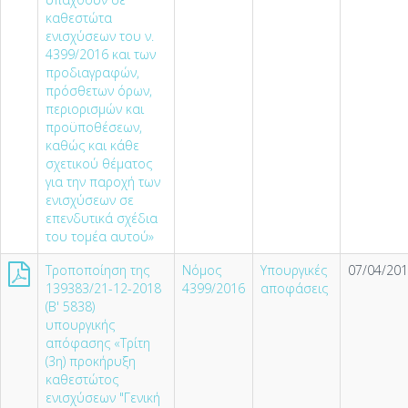
καθεστώτα
ενισχύσεων του ν.
4399/2016 και των
προδιαγραφών,
πρόσθετων όρων,
περιορισμών και
προϋποθέσεων,
καθώς και κάθε
σχετικού θέματος
για την παροχή των
ενισχύσεων σε
επενδυτικά σχέδια
του τομέα αυτού»
Τροποποίηση της
Νόμος
Υπουργικές
07/04/201
139383/21-12-2018
4399/2016
αποφάσεις
(Β' 5838)
υπουργικής
απόφασης «Τρίτη
(3η) προκήρυξη
καθεστώτος
ενισχύσεων "Γενική