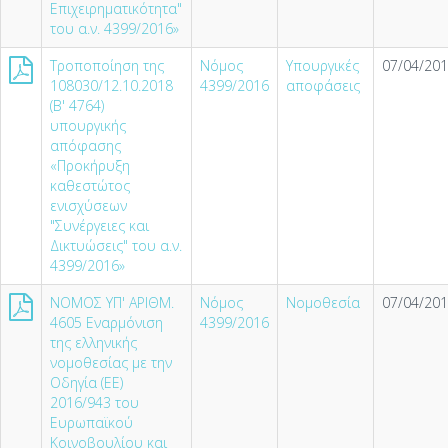
Επιχειρηματικότητα"
του α.ν. 4399/2016»
Τροποποίηση της
Νόμος
Υπουργικές
07/04/201
108030/12.10.2018
4399/2016
αποφάσεις
(Β' 4764)
υπουργικής
απόφασης
«Προκήρυξη
καθεστώτος
ενισχύσεων
"Συνέργειες και
Δικτυώσεις" του α.ν.
4399/2016»
NOMOΣ ΥΠ' ΑΡΙΘΜ.
Νόμος
Νομοθεσία
07/04/201
4605 Εναρμόνιση
4399/2016
της ελληνικής
νομοθεσίας με την
Οδηγία (ΕΕ)
2016/943 του
Ευρωπαϊκού
Κοινοβουλίου και