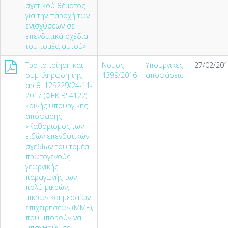
σχετικού θέματος
για την παροχή των
ενισχύσεων σε
επενδυτικά σχέδια
του τομέα αυτού»
Τροποποίηση και
Νόμος
Υπουργικές
27/02/201
συμπλήρωση της
4399/2016
αποφάσεις
αριθ. 129229/24-11-
2017 (ΦΕΚ Β' 4122)
κοινής υπουργικής
απόφασης
«Καθορισμός των
ειδών επενδυτικών
σχεδίων του τομέα
πρωτογενούς
γεωργικής
παραγωγής των
πολύ μικρών,
μικρών και μεσαίων
επιχειρήσεων (ΜΜΕ),
που μπορούν να
υπαχθούν σε