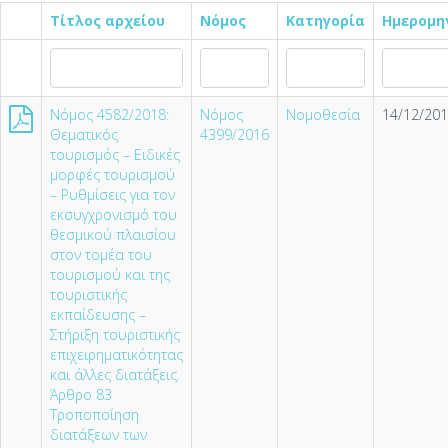
Τίτλος αρχείου
Νόμος
Κατηγορία
Ημερομη
Nόμος 4582/2018:
Νόμος
Νομοθεσία
14/12/201
Θεματικός
4399/2016
τουρισμός – Ειδικές
μορφές τουρισμού
– Ρυθμίσεις για τον
εκσυγχρονισμό του
θεσμικού πλαισίου
στον τομέα του
τουρισμού και της
τουριστικής
εκπαίδευσης –
Στήριξη τουριστικής
επιχειρηματικότητας
και άλλες διατάξεις.
Άρθρο 83
Τροποποίηση
διατάξεων των