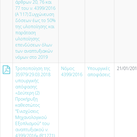
άρθρων 20, 76 και
77 του ν. 4399/2016
(Α΄ 117) Συγχώνευση
δόσεων έως το 50%
της υλοποίησης και
παράταση
υλοποίησης
επενδύσεων όλων
των αναπτυξιακών
νόμων στο 2019
Τροποποίηση της
Νόμος
Υπουργικές
21/01/201
35979/29.03.2018
4399/2016
αποφάσεις
υπουργικής
απόφασης
«Δεύτερη (2)
Προκήρυξη
καθεστώτος
"Ενισχύσεις
Μηχανολογικού
Εξοπλισμού" του
αναπτυξιακού ν.
4399/2016» (Β'1271)