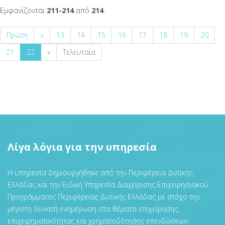
Εμφανίζονται
211-214
από
214
.
Πρώτη
«
13
14
15
16
17
18
19
20
21
22
»
Τελευταία
Λίγα λόγια για την υπηρεσία
Η υπηρεσία δημιουργήθηκε από την Περιφέρεια Δυτικής
Ελλάδας και την Ειδική Υπηρεσία Διαχείρισης Επιχειρησιακού
Προγράμματος Περιφέρειας Δυτικής Ελλάδας με στόχο την
μέγιστη δυνατή ενημέρωση στα θέματα επιχείρησης,
επιχειρηματικότητας και χρηματοδότησης επενδύσεων.