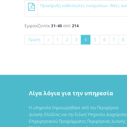
Προκήρυξη καθεστώτος ενισχύσεων «Νέες αν
Εμφανίζονται
31-40
από
214
.
Πρώτη
«
1
2
3
4
5
6
7
8
Λίγα λόγια για την υπηρεσία
Η υπηρεσία δημιουργήθηκε από την Περιφέρεια
Δυτικής Ελλάδας και την Ειδική Υπηρεσία Διαχείριση
Επιχειρησιακού Προγράμματος Περιφέρειας Δυτικής