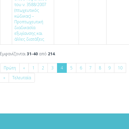
του ν. 3588/2007
(πτωχευτικός
κώδικας) –
Προπτωχευτική
διαδικασία
εξυγίανσης και
άλλες διατάξεις
Εμφανίζονται
31-40
από
214
.
Πρώτη
«
1
2
3
4
5
6
7
8
9
10
»
Τελευταία