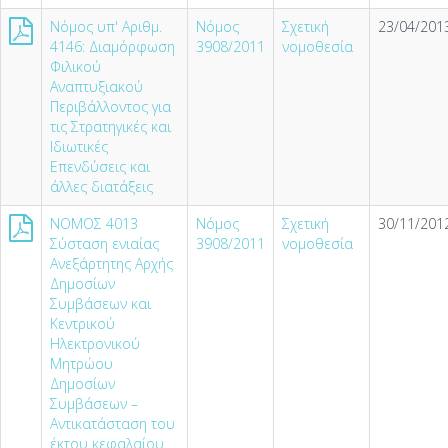
Νόμος υπ' Αριθμ.
Νόμος
Σχετική
23/04/2013
4146: Διαμόρφωση
3908/2011
νομοθεσία
Φιλικού
Αναπτυξιακού
Περιβάλλοντος για
τις Στρατηγικές και
Ιδιωτικές
Επενδύσεις και
άλλες διατάξεις
NOMOΣ 4013
Νόμος
Σχετική
30/11/2012
Σύσταση ενιαίας
3908/2011
νομοθεσία
Ανεξάρτητης Αρχής
Δημοσίων
Συμβάσεων και
Κεντρικού
Ηλεκτρονικού
Μητρώου
Δημοσίων
Συμβάσεων –
Αντικατάσταση του
έκτου κεφαλαίου