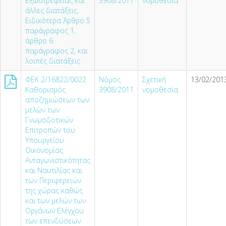
Εξωστρέφειας και
3908/2011
νομοθεσία
άλλες διατάξεις.
Ειδικότερα Άρθρο 5
παράγραφος 1,
άρθρο 6
παράγραφος 2, και
λοιπές διατάξεις
ΦΕΚ 2/16822/0022
Νόμος
Σχετική
13/02/2013
Καθορισμός
3908/2011
νομοθεσία
αποζημιώσεων των
μελών των
Γνωμοδοτικών
Επιτροπών του
Υπουργείου
Οικονομίας
Ανταγωνιστικότητας
και Ναυτιλίας και
των Περιφερειών
της χώρας καθώς
και των μελών των
Οργάνων Ελέγχου
των επενδύσεων