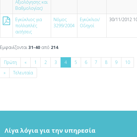
Αξιολόγησης και
Βαθμολογίας)
Εγκύκλιος για
Νόμος
Εγκύκλιοι/
30/11/2012 10
πολλαπλές
3299/2004
Οδηγοί
αιτήσεις
Εμφανίζονται
31-40
από
214
.
Πρώτη
«
1
2
3
4
5
6
7
8
9
10
»
Τελευταία
Λίγα λόγια για την υπηρεσία