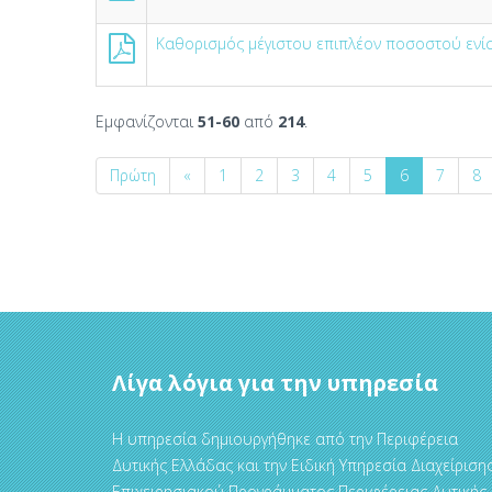
Καθορισμός μέγιστου επιπλέον ποσοστού ενίσχ
Εμφανίζονται
51-60
από
214
.
Πρώτη
«
1
2
3
4
5
6
7
8
Λίγα λόγια για την υπηρεσία
Η υπηρεσία δημιουργήθηκε από την Περιφέρεια
Δυτικής Ελλάδας και την Ειδική Υπηρεσία Διαχείριση
Επιχειρησιακού Προγράμματος Περιφέρειας Δυτικής