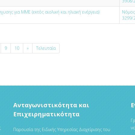
3908/
υσης για ΜΜΕ (εκτός αιολική και ηλιακή ενέργεια)
Νόμος
3299/
9
10
»
Τελευταία
Ανταγωνιστικότητα και
Ε
Επιχειρηματικότητα
Γρ
ς
να
Παρουσία της Ειδικής Υπηρεσίας Διαχείρισης του