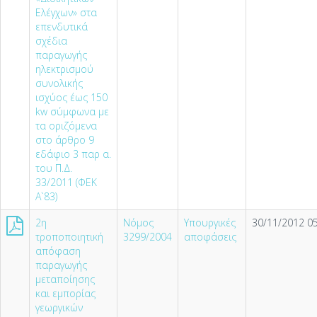
Ελέγχων» στα
επενδυτικά
σχέδια
παραγωγής
ηλεκτρισμού
συνολικής
ισχύος έως 150
kw σύμφωνα με
τα οριζόμενα
στο άρθρο 9
εδάφιο 3 παρ α.
του Π.Δ.
33/2011 (ΦΕΚ
Α`83)
2η
Νόμος
Υπουργικές
30/11/2012 05
τροποποιητική
3299/2004
αποφάσεις
απόφαση
παραγωγής
μεταποίησης
και εμπορίας
γεωργικών