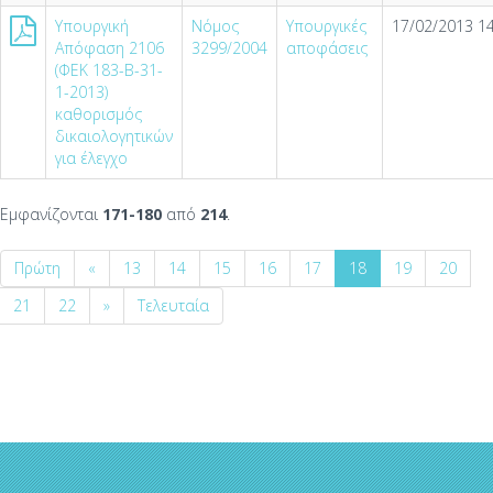
Υπουργική
Νόμος
Υπουργικές
17/02/2013 14
Απόφαση 2106
3299/2004
αποφάσεις
(ΦΕΚ 183-Β-31-
1-2013)
καθορισμός
δικαιολογητικών
για έλεγχο
Εμφανίζονται
171-180
από
214
.
Πρώτη
«
13
14
15
16
17
18
19
20
21
22
»
Τελευταία