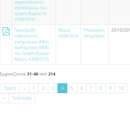
μηχανολογικού
εξοπλισμού» του
αναπτυξιακού N.
4399/2016
Προκήρυξη
Νόμος
Υπουργικές
20/10/201
καθεστώτος
4399/2016
αποφάσεις
ενισχύσεων «Νέες
ανεξάρτητες ΜΜΕ»
του Αναπτυξιακού
Νόμου 4399/2016
Εμφανίζονται
31-40
από
214
.
Πρώτη
«
1
2
3
4
5
6
7
8
9
10
»
Τελευταία