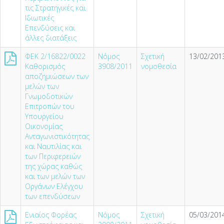
τις Στρατηγικές και
Ιδιωτικές
Επενδύσεις και
άλλες διατάξεις
ΦΕΚ 2/16822/0022
Νόμος
Σχετική
13/02/2013
Καθορισμός
3908/2011
νομοθεσία
αποζημιώσεων των
μελών των
Γνωμοδοτικών
Επιτροπών του
Υπουργείου
Οικονομίας
Ανταγωνιστικότητας
και Ναυτιλίας και
των Περιφερειών
της χώρας καθώς
και των μελών των
Οργάνων Ελέγχου
των επενδύσεων
Ενιαίος Φορέας
Νόμος
Σχετική
05/03/2014