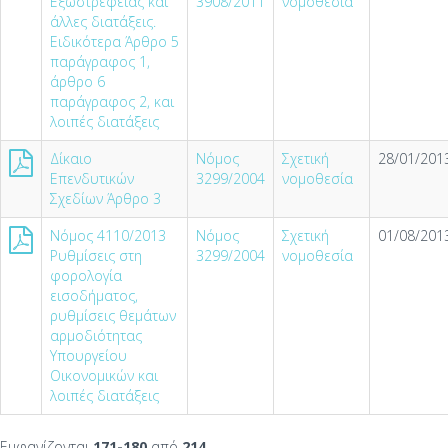
Εξωστρέφειας και
3908/2011
νομοθεσία
άλλες διατάξεις.
Ειδικότερα Άρθρο 5
παράγραφος 1,
άρθρο 6
παράγραφος 2, και
λοιπές διατάξεις
Δίκαιο
Νόμος
Σχετική
28/01/2013
Επενδυτικών
3299/2004
νομοθεσία
Σχεδίων Άρθρο 3
Νόμος 4110/2013
Νόμος
Σχετική
01/08/2013
Ρυθμίσεις στη
3299/2004
νομοθεσία
φορολογία
εισοδήματος,
ρυθμίσεις θεμάτων
αρμοδιότητας
Υπουργείου
Οικονομικών και
λοιπές διατάξεις
Εμφανίζονται
171-180
από
214
.