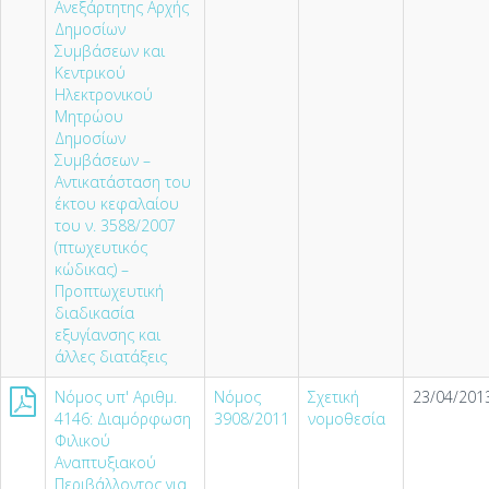
Ανεξάρτητης Αρχής
Δημοσίων
Συμβάσεων και
Κεντρικού
Ηλεκτρονικού
Μητρώου
Δημοσίων
Συμβάσεων –
Αντικατάσταση του
έκτου κεφαλαίου
του ν. 3588/2007
(πτωχευτικός
κώδικας) –
Προπτωχευτική
διαδικασία
εξυγίανσης και
άλλες διατάξεις
Νόμος υπ' Αριθμ.
Νόμος
Σχετική
23/04/2013
4146: Διαμόρφωση
3908/2011
νομοθεσία
Φιλικού
Αναπτυξιακού
Περιβάλλοντος για