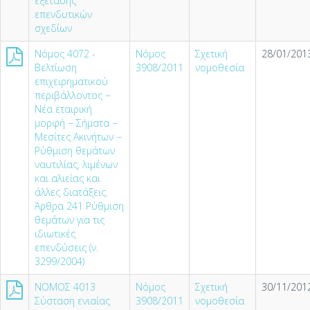
εξέτασης
επενδυτικών
σχεδίων
Νόμος 4072 -
Νόμος
Σχετική
28/01/2013
Βελτίωση
3908/2011
νομοθεσία
επιχειρηματικού
περιβάλλοντος −
Νέα εταιρική
μορφή − Σήματα −
Μεσίτες Ακινήτων −
Ρύθμιση θεμάτων
ναυτιλίας, λιμένων
και αλιείας και
άλλες διατάξεις.
Άρθρα 241 Ρύθμιση
θεμάτων για τις
ιδιωτικές
επενδύσεις (ν.
3299/2004)
NOMOΣ 4013
Νόμος
Σχετική
30/11/2012
Σύσταση ενιαίας
3908/2011
νομοθεσία