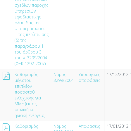
σχεδίων παροχής
υπηρεσιών
εφοδιαστικής
αλυσίδας της
υποπερίπτωσης
iii της περίπτωσης
(δ) της
παραγράφου 1
του άρθρου 3
του ν. 3299/2004
(ΦΕΚ 1292-2007)
Καθορισμός
Νόμος
Υπουργικές
17/12/2012 
μέγιστου
3299/2004
αποφάσεις
επιπλέον
ποσοστού
ενίσχυσης για
ΜΜΕ (εκτός
αιολική και
ηλιακή ενέργεια)
Καθορισμός
Νόμος
Αποφάσεις
17/01/2013 