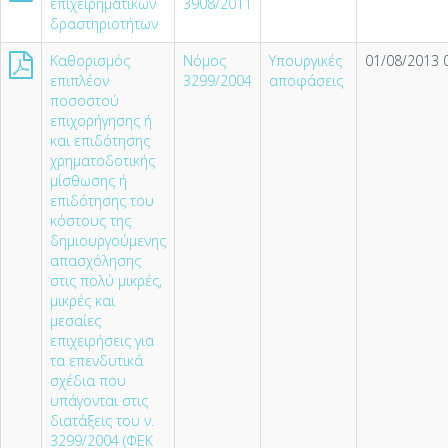
επιχειρηματικών
3908/2011
δραστηριοτήτων
Καθορισμός
Νόμος
Υπουργικές
01/08/2013 
επιπλέον
3299/2004
αποφάσεις
ποσοστού
επιχορήγησης ή
και επιδότησης
χρηματοδοτικής
μίσθωσης ή
επιδότησης του
κόστους της
δημιουργούμενης
απασχόλησης
στις πολύ μικρές,
μικρές και
μεσαίες
επιχειρήσεις για
τα επενδυτικά
σχέδια που
υπάγονται στις
διατάξεις του ν.
3299/2004 (ΦΕΚ