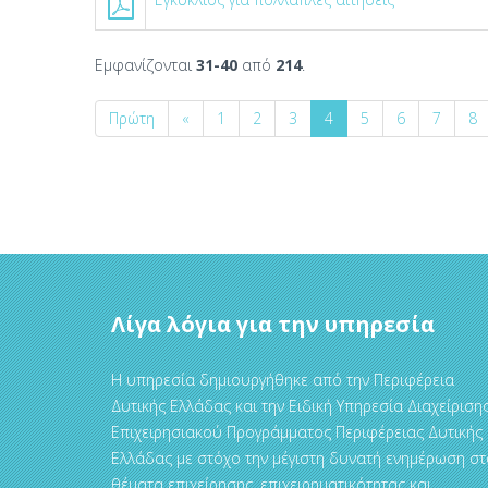
Εμφανίζονται
31-40
από
214
.
Πρώτη
«
1
2
3
4
5
6
7
8
Λίγα λόγια για την υπηρεσία
Η υπηρεσία δημιουργήθηκε από την Περιφέρεια
Δυτικής Ελλάδας και την Ειδική Υπηρεσία Διαχείριση
Επιχειρησιακού Προγράμματος Περιφέρειας Δυτικής
Ελλάδας με στόχο την μέγιστη δυνατή ενημέρωση στ
θέματα επιχείρησης, επιχειρηματικότητας και