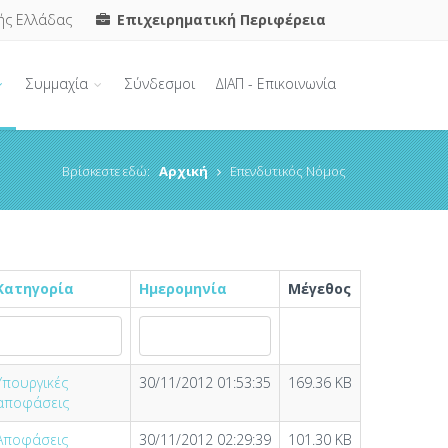
ής Ελλάδας
Επιχειρηματική Περιφέρεια
Συμμαχία
Σύνδεσμοι
ΔΙΑΠ - Επικοινωνία
Βρίσκεστε εδώ:
Αρχική
Επενδυτικός Νόμος
Κατηγορία
Ημερομηνία
Μέγεθος
Υπουργικές
30/11/2012 01:53:35
169.36 KB
αποφάσεις
Αποφάσεις
30/11/2012 02:29:39
101.30 KB