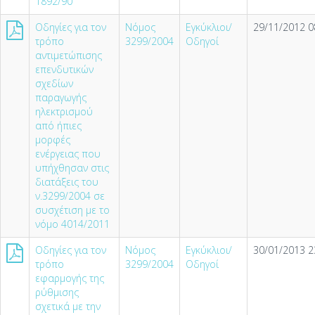
1892/90
Οδηγίες για τον
Νόμος
Εγκύκλιοι/
29/11/2012 0
τρόπο
3299/2004
Οδηγοί
αντιμετώπισης
επενδυτικών
σχεδίων
παραγωγής
ηλεκτρισμού
από ήπιες
μορφές
ενέργειας που
υπήχθησαν στις
διατάξεις του
ν.3299/2004 σε
συσχέτιση με το
νόμο 4014/2011
Οδηγίες για τον
Νόμος
Εγκύκλιοι/
30/01/2013 2
τρόπο
3299/2004
Οδηγοί
εφαρμογής της
ρύθμισης
σχετικά με την