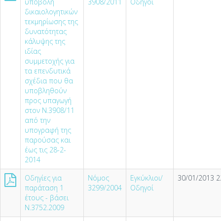
υποβολή
3908/2011
Οδηγοί
δικαιολογητικών
τεκµηρίωσης της
δυνατότητας
κάλυψης της
ιδίας
συµµετοχής για
τα επενδυτικά
σχέδια που θα
υποβληθούν
προς υπαγωγή
στον Ν.3908/11
από την
υπογραφή της
παρούσας και
έως τις 28-2-
2014
Οδηγίες για
Νόμος
Εγκύκλιοι/
30/01/2013 2
παράταση 1
3299/2004
Οδηγοί
έτους - βάσει
Ν.3752.2009