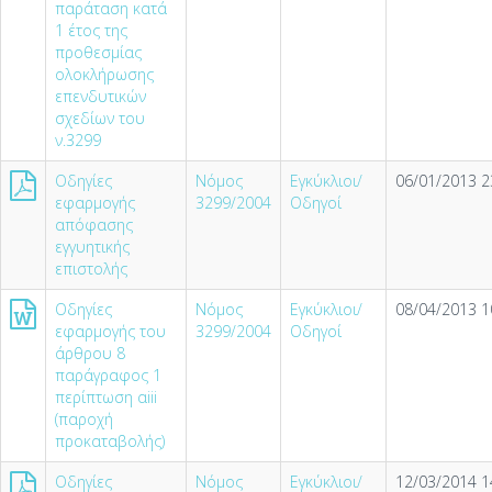
παράταση κατά
1 έτος της
προθεσμίας
ολοκλήρωσης
επενδυτικών
σχεδίων του
ν.3299
Οδηγίες
Νόμος
Εγκύκλιοι/
06/01/2013 2
εφαρμογής
3299/2004
Οδηγοί
απόφασης
εγγυητικής
επιστολής
Οδηγίες
Νόμος
Εγκύκλιοι/
08/04/2013 1
εφαρμογής του
3299/2004
Οδηγοί
άρθρου 8
παράγραφος 1
περίπτωση αiii
(παροχή
προκαταβολής)
Οδηγίες
Νόμος
Εγκύκλιοι/
12/03/2014 1