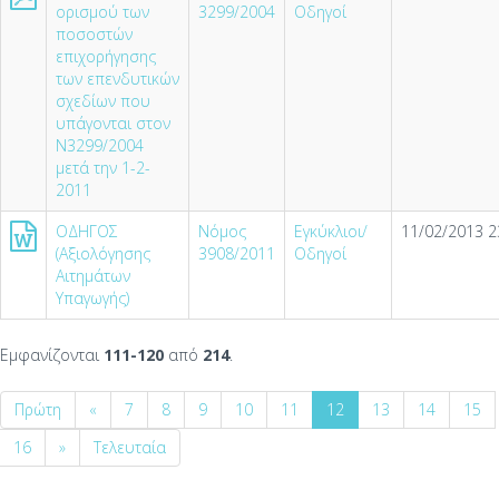
ορισμού των
3299/2004
Οδηγοί
ποσοστών
επιχορήγησης
των επενδυτικών
σχεδίων που
υπάγονται στον
Ν3299/2004
μετά την 1-2-
2011
ΟΔΗΓΟΣ
Νόμος
Εγκύκλιοι/
11/02/2013 2
(Αξιολόγησης
3908/2011
Οδηγοί
Αιτημάτων
Υπαγωγής)
Εμφανίζονται
111-120
από
214
.
Πρώτη
«
7
8
9
10
11
12
13
14
15
16
»
Τελευταία