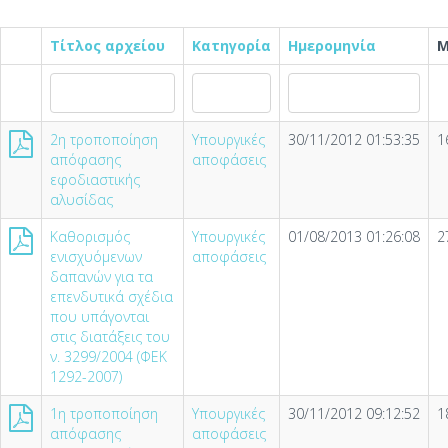
Τίτλος αρχείου
Κατηγορία
Ημερομηνία
Μ
2η τροποποίηση
Υπουργικές
30/11/2012 01:53:35
1
απόφασης
αποφάσεις
εφοδιαστικής
αλυσίδας
Καθορισμός
Υπουργικές
01/08/2013 01:26:08
2
ενισχυόμενων
αποφάσεις
δαπανών για τα
επενδυτικά σχέδια
που υπάγονται
στις διατάξεις του
ν. 3299/2004 (ΦΕΚ
1292-2007)
1η τροποποίηση
Υπουργικές
30/11/2012 09:12:52
1
απόφασης
αποφάσεις