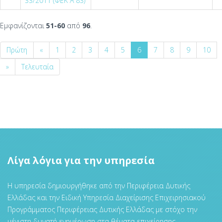
33/2011 (ΦΕΚ Α`83)
Εμφανίζονται
51-60
από
96
.
Πρώτη
«
1
2
3
4
5
6
7
8
9
10
»
Τελευταία
Λίγα λόγια για την υπηρεσία
Η υπηρεσία δημιουργήθηκε από την Περιφέρεια Δυτικής
Ελλάδας και την Ειδική Υπηρεσία Διαχείρισης Επιχειρησιακού
Προγράμματος Περιφέρειας Δυτικής Ελλάδας με στόχο την
μέγιστη δυνατή ενημέρωση στα θέματα επιχείρησης,