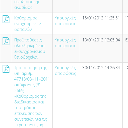
εφοδιαστικής
αλυσίδας
Καθορισμός
Υπουργικές
15/01/2013 11:25:51
1
ενισχυόμενων
αποφάσεις
δαπανών
Προϋποθέσεις
Υπουργικές
13/01/2013 12:05:04
6
ολοκληρωμένου
αποφάσεις
εκσυγχρονισμού
ξενοδοχείων
Τροποποίηση της
Υπουργικές
30/11/2012 14:26:34
υπ' αριθμ.
αποφάσεις
47718/08−11−2011
απόφασης (Β'
2669)
«Καθορισμός της
διαδικασίας και
του τρόπου
επέλευσης των
συνεπειών για τις
περιπτώσεις μη