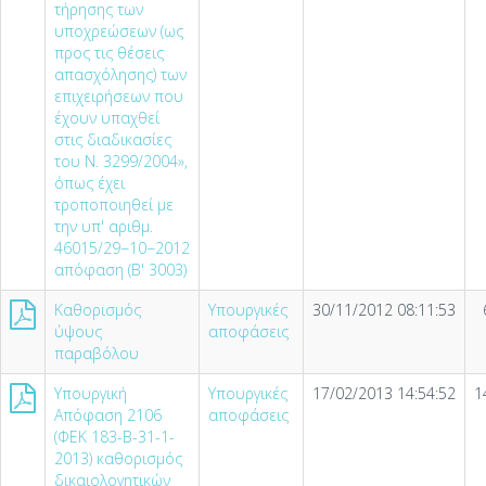
τήρησης των
υποχρεώσεων (ως
προς τις θέσεις
απασχόλησης) των
επιχειρήσεων που
έχουν υπαχθεί
στις διαδικασίες
του Ν. 3299/2004»,
όπως έχει
τροποποιηθεί με
την υπ' αριθμ.
46015/29−10−2012
απόφαση (Β' 3003)
Καθορισμός
Υπουργικές
30/11/2012 08:11:53
ύψους
αποφάσεις
παραβόλου
Υπουργική
Υπουργικές
17/02/2013 14:54:52
1
Απόφαση 2106
αποφάσεις
(ΦΕΚ 183-Β-31-1-
2013) καθορισμός
δικαιολογητικών