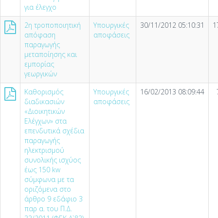
για έλεγχο
2η τροποποιητική
Υπουργικές
30/11/2012 05:10:31
1
απόφαση
αποφάσεις
παραγωγής
μεταποίησης και
εμπορίας
γεωργικών
Καθορισμός
Υπουργικές
16/02/2013 08:09:44
διαδικασιών
αποφάσεις
«Διοικητικών
Ελέγχων» στα
επενδυτικά σχέδια
παραγωγής
ηλεκτρισμού
συνολικής ισχύος
έως 150 kw
σύμφωνα με τα
οριζόμενα στο
άρθρο 9 εδάφιο 3
παρ α. του Π.Δ.