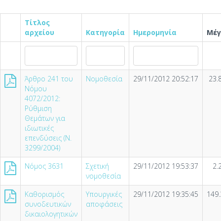
Τίτλος
αρχείου
Κατηγορία
Ημερομηνία
Μέγ
Άρθρο 241 του
Νομοθεσία
29/11/2012 20:52:17
23.
Νόμου
4072/2012:
Ρύθμιση
Θεμάτων για
ιδιωτικές
επενδύσεις (Ν.
3299/2004)
Νόμος 3631
Σχετική
29/11/2012 19:53:37
2.
νομοθεσία
Καθορισμός
Υπουργικές
29/11/2012 19:35:45
149.
συνοδευτικών
αποφάσεις
δικαιολογητικών