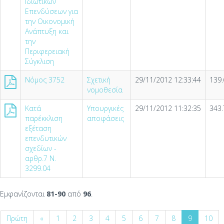
Ιδιωτικών
Επενδύσεων για
την Οικονομική
Ανάπτυξη και
την
Περιφερειακή
Σύγκλιση
Νόμος 3752
Σχετική
29/11/2012 12:33:44
139.
νομοθεσία
Κατά
Υπουργικές
29/11/2012 11:32:35
343.
παρέκκλιση
αποφάσεις
εξέταση
επενδυτικών
σχεδίων -
αρθρ.7 Ν.
3299.04
Εμφανίζονται
81-90
από
96
.
Πρώτη
«
1
2
3
4
5
6
7
8
9
10