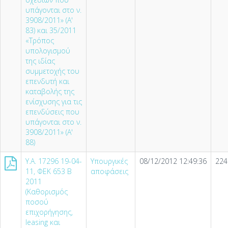
υπάγονται στο ν.
3908/2011» (A'
83) και 35/2011
«Τρόπος
υπολογισμού
της ιδίας
συμμετοχής του
επενδυτή και
καταβολής της
ενίσχυσης για τις
επενδύσεις που
υπάγονται στο ν.
3908/2011» (A'
88)
Υ.Α. 17296 19-04-
Υπουργικές
08/12/2012 12:49:36
224
11, ΦΕΚ 653 Β
αποφάσεις
2011
(Καθορισμός
ποσού
επιχορήγησης,
leasing και