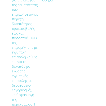
για την ενίσχυση
Οδηγοί
της ρευστότητας
των
επιχειρήσεων (µε
παροχή
δυνατότητας
προκαταβολής
έως και
ποσοστού 100%
της
επιχορήγησης µε
εγγυητική
επιστολή καθώς
και για τη
δυνατότητα
έκδοσης
εγγυητικής
επιστολής µε
δεσµευµένο
λογαριασµό),
κατ’ εφαρµογή
της
παραγράφου 1