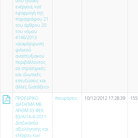
από ηλιακή
ενέργεια, κατ’
εφαρµογή της
παραγράφου 21
του άρθρου 20
του νόµου
4146/2013
«∆ιαµόρφωση
φιλικού
αναπτυξιακού
περιβάλλοντος
σε στρατηγικές
και ιδιωτικές
επενδύσεις και
άλλες διατάξεις»
ΠΡΟΕΔΡΙΚΟ
Αποφάσεις
10/12/2012 17:28:39
155
ΔΙΑΤΑΓΜΑ ΜΕ
ΑΡΙΘΜ.33 ΦΕΚ
83/Α/14-4-2011
Διαδικασία
αξιολόγησης και
ελέγχου των