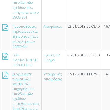
επενδυτικών
σχεδίων που
υπάγονται στο ν.
3908/2011
Προϋποθέσεις
Αποφάσεις
02/01/2013 20:08:40
167
περιορισμοί και
εξειδίκευση των
ενισχυόμενων
δαπανών
ΡΟΗ
Εγκύκλιοι/
03/01/2013 00:22:50
35
ΔΙΑΔΙΚΑΣΙΩΝ ΜΕ
Οδηγοί
ΠΡΟΘΕΣΜΙΕΣ
Συγχώνευση
Υπουργικές
07/12/2017 11:07:21
141
τμηματικών
αποφάσεις
καταβολών
επιχορήγησης
επενδυτικών
σχεδίων
υπαχθέντων στις
διατάξεις των ν.