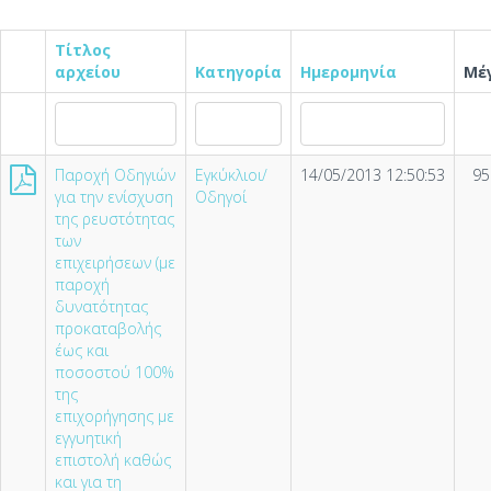
Τίτλος
αρχείου
Κατηγορία
Ημερομηνία
Μέ
Παροχή Οδηγιών
Εγκύκλιοι/
14/05/2013 12:50:53
95
για την ενίσχυση
Οδηγοί
της ρευστότητας
των
επιχειρήσεων (µε
παροχή
δυνατότητας
προκαταβολής
έως και
ποσοστού 100%
της
επιχορήγησης µε
εγγυητική
επιστολή καθώς
και για τη