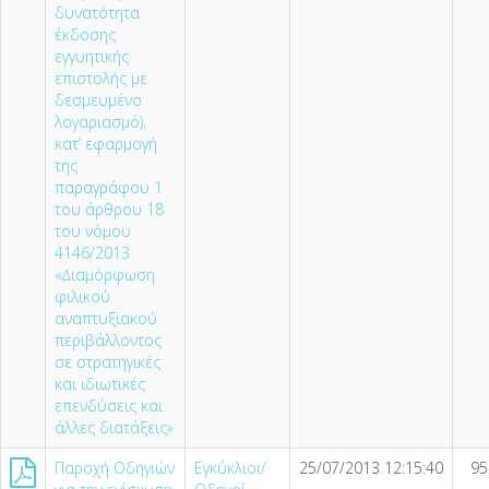
δυνατότητα
έκδοσης
εγγυητικής
επιστολής µε
δεσµευµένο
λογαριασµό),
κατ’ εφαρµογή
της
παραγράφου 1
του άρθρου 18
του νόµου
4146/2013
«∆ιαµόρφωση
φιλικού
αναπτυξιακού
περιβάλλοντος
σε στρατηγικές
και ιδιωτικές
επενδύσεις και
άλλες διατάξεις»
Παροχή Οδηγιών
Εγκύκλιοι/
25/07/2013 12:15:40
95