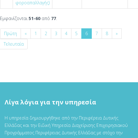
φοροαπαλλαγής)
Εμφανίζονται
51-60
από
77
.
Πρώτη
«
1
2
3
4
5
6
7
8
»
Τελευταία
Λίγα λόγια για την υπηρεσία
Η υπηρεσία δημιουργήθηκε από την Περιφέρεια Δυτικής
Ελλάδας και την Ειδική Υπηρεσία Διαχείρισης Επιχειρησιακού
Προγράμματος Περιφέρειας Δυτικής Ελλάδας με στόχο την