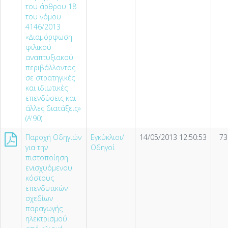
του άρθρου 18
του νόµου
4146/2013
«∆ιαµόρφωση
φιλικού
αναπτυξιακού
περιβάλλοντος
σε στρατηγικές
και ιδιωτικές
επενδύσεις και
άλλες διατάξεις»
(Α'90)
Παροχή Οδηγιών
Εγκύκλιοι/
14/05/2013 12:50:53
73
για την
Οδηγοί
πιστοποίηση
ενισχυόµενου
κόστους
επενδυτικών
σχεδίων
παραγωγής
ηλεκτρισµού