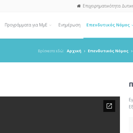
Επιχειρηματικότητα Δυτικ
Προγράμματα για ΜμΕ
Ενημέρωση
Επενδυτικός Νόμος
Βρίσκεστε εδώ:
Αρχική
Επενδυτικός Νόμος
Π
Ε
Ε