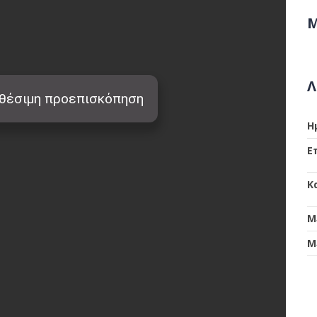
Μ
Λ
Η
Ε
Κ
Μ
Μ