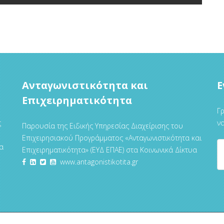
Ανταγωνιστικότητα και
Ε
Επιχειρηματικότητα
Γρ
ς
να
Παρουσία της Ειδικής Υπηρεσίας Διαχείρισης του
Επιχειρησιακού Προγράμματος «Ανταγωνιστικότητα και
α
Επιχειρηματικότητα» (ΕΥΔ ΕΠΑΕ) στα Κοινωνικά Δίκτυα
www.antagonistikotita.gr