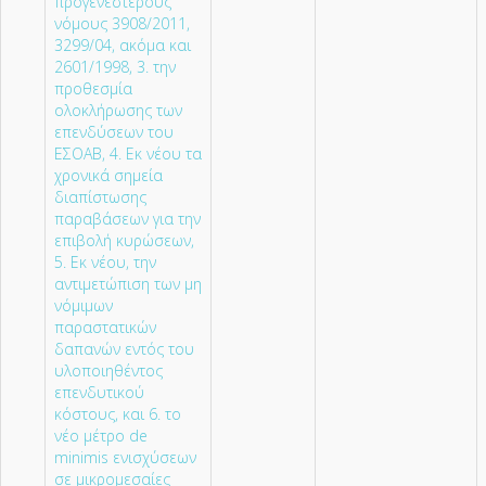
προγενέστερους
νόμους 3908/2011,
3299/04, ακόμα και
2601/1998, 3. την
προθεσμία
ολοκλήρωσης των
επενδύσεων του
ΕΣΟΑΒ, 4. Εκ νέου τα
χρονικά σημεία
διαπίστωσης
παραβάσεων για την
επιβολή κυρώσεων,
5. Εκ νέου, την
αντιμετώπιση των μη
νόμιμων
παραστατικών
δαπανών εντός του
υλοποιηθέντος
επενδυτικού
κόστους, και 6. το
νέο μέτρο de
minimis ενισχύσεων
σε μικρομεσαίες