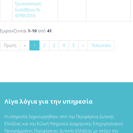
Τροποποίηση
διατάξεων Ν.
4399/2016
Εμφανίζονται
1-10
από
41
.
Πρώτη
«
1
2
3
4
5
»
Τελευταία
Λίγα λόγια για την υπηρεσία
Η υπηρεσία δημιουργήθηκε από την Περιφέρεια Δυτικής
Ελλάδας και την Ειδική Υπηρεσία Διαχείρισης Επιχειρησιακού
Προγράμματος Περιφέρειας Δυτικής Ελλάδας με στόχο την