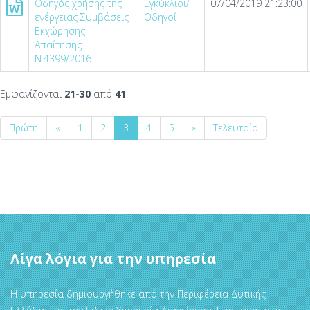
Οδηγός χρήσης της
Εγκύκλιοι/
07/04/2019 21:23:00
ενέργειας Συμβάσεις
Οδηγοί
Εκχώρησης
Απαίτησης
Ν.4399/2016
Εμφανίζονται
21-30
από
41
.
Πρώτη
«
1
2
3
4
5
»
Τελευταία
Λίγα λόγια για την υπηρεσία
Η υπηρεσία δημιουργήθηκε από την Περιφέρεια Δυτικής