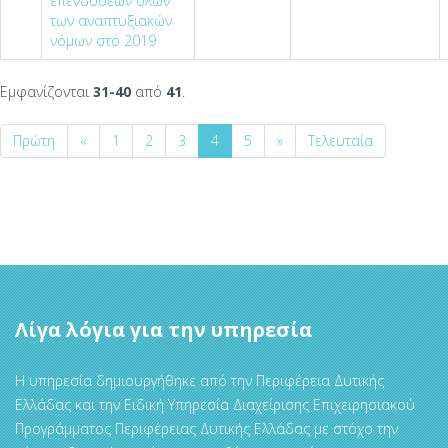
επενδύσεων όλων
των αναπτυξιακών
νόμων στο 2019
Εμφανίζονται
31-40
από
41
.
Πρώτη
«
1
2
3
4
5
»
Τελευταία
Λίγα λόγια για την υπηρεσία
Η υπηρεσία δημιουργήθηκε από την Περιφέρεια Δυτικής
Ελλάδας και την Ειδική Υπηρεσία Διαχείρισης Επιχειρησιακού
Προγράμματος Περιφέρειας Δυτικής Ελλάδας με στόχο την