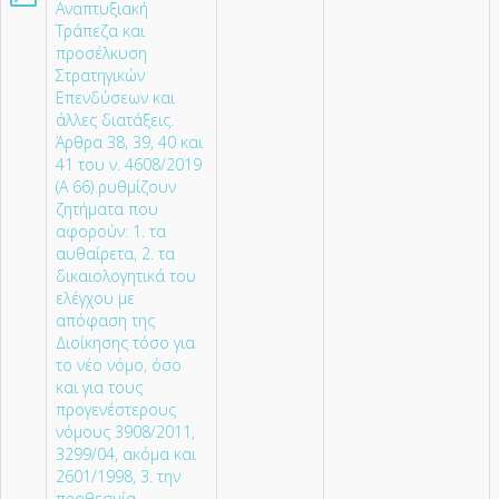
Αναπτυξιακή
Τράπεζα και
προσέλκυση
Στρατηγικών
Επενδύσεων και
άλλες διατάξεις.
Άρθρα 38, 39, 40 και
41 του ν. 4608/2019
(Α 66) ρυθμίζουν
ζητήματα που
αφορούν: 1. τα
αυθαίρετα, 2. τα
δικαιολογητικά του
ελέγχου με
απόφαση της
Διοίκησης τόσο για
το νέο νόμο, όσο
και για τους
προγενέστερους
νόμους 3908/2011,
3299/04, ακόμα και
2601/1998, 3. την
προθεσμία