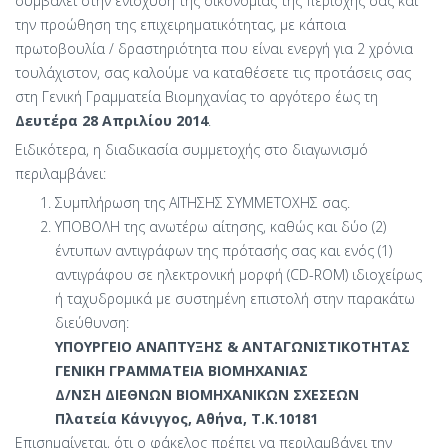
συμβάλει στην ενίσχυση της οικονομίας της περιοχής σας και
την προώθηση της επιχειρηματικότητας, με κάποια
πρωτοβουλία / δραστηριότητα που είναι ενεργή για 2 χρόνια
τουλάχιστον, σας καλούμε να καταθέσετε τις προτάσεις σας
στη Γενική Γραμματεία Βιομηχανίας το αργότερο έως τη
Δευτέρα 28 Απριλίου 2014
.
Ειδικότερα, η διαδικασία συμμετοχής στο διαγωνισμό
περιλαμβάνει:
Συμπλήρωση της ΑΙΤΗΣΗΣ ΣΥΜΜΕΤΟΧΗΣ σας.
ΥΠΟΒΟΛΗ της ανωτέρω αίτησης, καθώς και δύο (2)
έντυπων αντιγράφων της πρότασής σας και ενός (1)
αντιγράφου σε ηλεκτρονική μορφή (CD-ROM) ιδιοχείρως
ή ταχυδρομικά με συστημένη επιστολή στην παρακάτω
διεύθυνση:
ΥΠΟΥΡΓΕΙΟ ΑΝΑΠΤΥΞΗΣ & ΑΝΤΑΓΩΝΙΣΤΙΚΟΤΗΤΑΣ
ΓΕΝΙΚΗ ΓΡΑΜΜΑΤΕΙΑ ΒΙΟΜΗΧΑΝΙΑΣ
Δ/ΝΣΗ ΔΙΕΘΝΩΝ ΒΙΟΜΗΧΑΝΙΚΩΝ ΣΧΕΣΕΩΝ
Πλατεία Κάνιγγος, Aθήνα, Τ.Κ.10181
Επισημαίνεται, ότι ο φάκελος πρέπει να περιλαμβάνει την