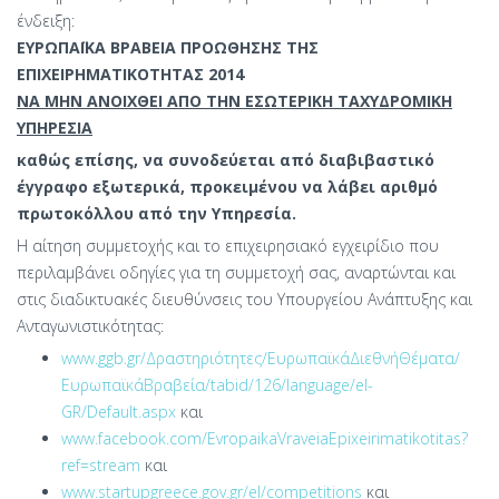
ένδειξη:
ΕΥΡΩΠΑΪΚΑ ΒΡΑΒΕΙΑ ΠΡΟΩΘΗΣΗΣ ΤΗΣ
ΕΠΙΧΕΙΡΗΜΑΤΙΚΟΤΗΤΑΣ 2014
ΝΑ ΜΗΝ ΑΝΟΙΧΘΕΙ ΑΠΟ ΤΗΝ ΕΣΩΤΕΡΙΚΗ ΤΑΧΥΔΡΟΜΙΚΗ
ΥΠΗΡΕΣΙΑ
καθώς επίσης, να συνοδεύεται από διαβιβαστικό
έγγραφο εξωτερικά, προκειμένου να λάβει αριθμό
πρωτοκόλλου από την Υπηρεσία.
Η αίτηση συμμετοχής και το επιχειρησιακό εγχειρίδιο που
περιλαμβάνει οδηγίες για τη συμμετοχή σας, αναρτώνται και
στις διαδικτυακές διευθύνσεις του Υπουργείου Ανάπτυξης και
Ανταγωνιστικότητας:
www.ggb.gr/Δραστηριότητες/ΕυρωπαϊκάΔιεθνήΘέματα/
ΕυρωπαϊκάΒραβεία/tabid/126/language/el-
GR/Default.aspx
και
www.facebook.com/EvropaikaVraveiaEpixeirimatikotitas?
ref=stream
και
www.startupgreece.gov.gr/el/competitions
και