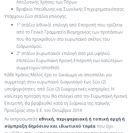
Αποδοτικής Χρήσης των Πόρων
Βραβείο Υπεύθυνης και Συνολικής Επιχειρηματικότητας
Υπάρχουν δύο στάδια επιλογής:
ο
1
στάδιο (εθνικό): επιλογή από Επιτροπή που ορίζεται
από το Γενικό Γραμματέα Βιομηχανίας των προτάσεων
που θα προκριθούν στο ευρωπαϊκό σκέλος του
διαγωνισμού.
ο
2
στάδιο (ευρωπαϊκό): επιλογή από μια υψηλού
επιπέδου Ευρωπαϊκή Κριτική Επιτροπή των καλύτερων
συμμετοχών (shortlist).
Κάθε Κράτος Μέλος έχει το δικαίωμα να αποστείλει για
συμμετοχή στον ευρωπαϊκό διαγωνισμό έως δύο (2)
υποψηφιότητες, από δύο (2) διαφορετικές κατηγορίες. Η
καλύτερη πρόταση που θα επιλεγεί από την Ευρωπαϊκή Κριτική
Επιτροπή, θα βραβευθεί κατά τη διάρκεια της Ιταλικής
Προεδρίας στην Ε.Ε. τον Οκτώβριο 2014.
Αν εκπροσωπείτε
εθνική, περιφερειακή ή τοπική αρχή ή
σύμπραξη δημόσιου και ιδιωτικού τομέα
που έχει