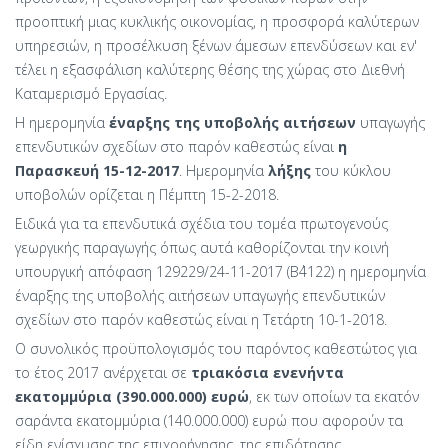
προοπτική μιας κυκλικής οικονομίας, η προσφορά καλύτερων
υπηρεσιών, η προσέλκυση ξένων άμεσων επενδύσεων και εν'
τέλει η εξασφάλιση καλύτερης θέσης της χώρας στο Διεθνή
Καταμερισμό Εργασίας.
Η ημερομηνία
έναρξης της υποβολής αιτήσεων
υπαγωγής
επενδυτικών σχεδίων στο παρόν καθεστώς είναι
η
Παρασκευή 15-12-2017
. Ημερομηνία
λήξης
του κύκλου
υποβολών ορίζεται η Πέμπτη 15-2-2018.
Ειδικά για τα επενδυτικά σχέδια του τομέα πρωτογενούς
γεωργικής παραγωγής όπως αυτά καθορίζονται την κοινή
υπουργική απόφαση 129229/24-11-2017 (Β΄4122) η ημερομηνία
έναρξης της υποβολής αιτήσεων υπαγωγής επενδυτικών
σχεδίων στο παρόν καθεστώς είναι η Τετάρτη 10-1-2018.
Ο συνολικός προϋπολογισμός του παρόντος καθεστώτος για
το έτος 2017 ανέρχεται σε
τριακόσια ενενήντα
εκατομμύρια (390.000.000) ευρώ
, εκ των οποίων τα εκατόν
σαράντα εκατομμύρια (140.000.000) ευρώ που αφορούν τα
είδη ενίσχυσης της επιχορήγησης, της επιδότησης