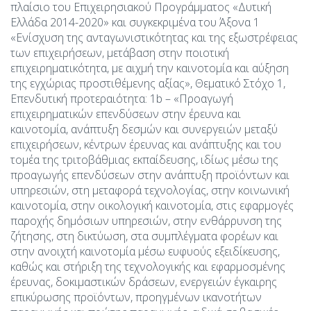
πλαίσιο του Επιχειρησιακού Προγράμματος «Δυτική
Ελλάδα 2014-2020» και συγκεκριμένα του Άξονα 1
«Ενίσχυση της ανταγωνιστικότητας και της εξωστρέφειας
των επιχειρήσεων, μετάβαση στην ποιοτική
επιχειρηματικότητα, με αιχμή την καινοτομία και αύξηση
της εγχώριας προστιθέμενης αξίας», Θεματικό Στόχο 1,
Επενδυτική προτεραιότητα: 1b – «Προαγωγή
επιχειρηματικών επενδύσεων στην έρευνα και
καινοτομία, ανάπτυξη δεσμών και συνεργειών μεταξύ
επιχειρήσεων, κέντρων έρευνας και ανάπτυξης και του
τομέα της τριτοβάθμιας εκπαίδευσης, ιδίως μέσω της
προαγωγής επενδύσεων στην ανάπτυξη προϊόντων και
υπηρεσιών, στη μεταφορά τεχνολογίας, στην κοινωνική
καινοτομία, στην οικολογική καινοτομία, στις εφαρμογές
παροχής δημόσιων υπηρεσιών, στην ενθάρρυνση της
ζήτησης, στη δικτύωση, στα συμπλέγματα φορέων και
στην ανοιχτή καινοτομία μέσω ευφυούς εξειδίκευσης,
καθώς και στήριξη της τεχνολογικής και εφαρμοσμένης
έρευνας, δοκιμαστικών δράσεων, ενεργειών έγκαιρης
επικύρωσης προϊόντων, προηγμένων ικανοτήτων