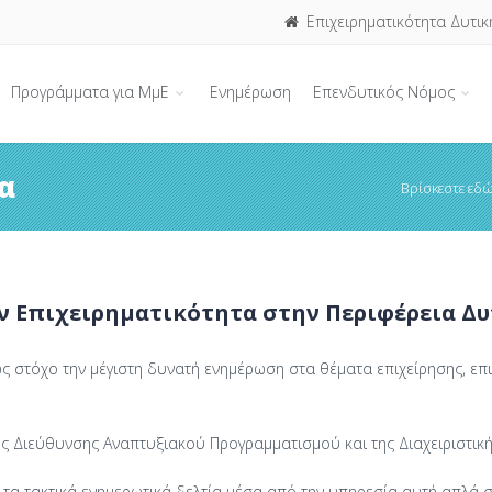
Επιχειρηματικότητα Δυτικ
Προγράμματα για ΜμΕ
Ενημέρωση
Επενδυτικός Νόμος
α
Βρίσκεστε εδώ
ν Επιχειρηματικότητα στην Περιφέρεια Δυ
ως στόχο την μέγιστη δυνατή ενημέρωση στα θέματα επιχείρησης, ε
της Διεύθυνσης Αναπτυξιακού Προγραμματισμού και της Διαχειριστική
τα τακτικά ενημερωτικά δελτία μέσα από την υπηρεσία αυτή απλά 