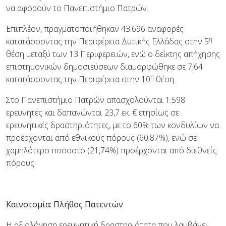
να αφορούν το Πανεπιστήμιο Πατρών.
Επιπλέον, πραγματοποιήθηκαν 43.696 αναφορές
η
κατατάσσοντας την Περιφέρεια Δυτικής Ελλάδας στην 5
θέση μεταξύ των 13 Περιφερειών, ενώ ο δείκτης απήχησης
επιστημονικών δημοσιεύσεων διαμορφώθηκε σε 7,64
η
κατατάσσοντας την Περιφέρεια στην 10
θέση.
Στο Πανεπιστήμιο Πατρών απασχολούνται 1.598
ερευνητές και δαπανώνται 23,7 εκ. € ετησίως σε
ερευνητικές δραστηριότητες, με το 60% των κονδυλίων να
προέρχονται από εθνικούς πόρους (60,87%), ενώ σε
χαμηλότερο ποσοστό (21,74%) προέρχονται από διεθνείς
πόρους.
Καινοτομία: Πλήθος Πατεντών
Η αξιολόγηση ερευνητική δραστηριότητα που λαμβάνει