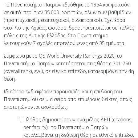
Το Πανεπιστήμιο Πατρών ιδρύθηκε το 1964 και φοιτούν
σε αυτό
περί των 35.000 φοιτητών, όλων των βαθμίδων
(προπτυχιακοί, μεταπτυχιακοί, διδακτορικοί). Έχει έδρα
στο Ρίο της Αχαΐας, ωστόσο, δραστηριοποιείται σε πολλές
πόλεις της Δυτικής Ελλάδας. Στο Πανεπιστήμιο
λειτουργούν 7 σχολές αποτελούμενες από 35 τμήματα.
Σύμφωνα με το QS World University Rankings 2020, το
Πανεπιστήμιο Πατρών κατατάσσεται στις θέσεις 701-750
(overall rank), ενώ, σε εθνικό επίπεδο, καταλαμβάνει την 4η
θέση.
Ιδιαίτερο ενδιαφέρον παρουσιάζει και η επίδοση του
Πανεπιστημίου σε μια σειρά από επιμέρους δείκτες, όπως
αποτυπώνονται ακολούθως:
Πλήθος δημοσιεύσεων ανά μέλος ΔΕΠ (citations
per faculty): το Πανεπιστήμιο Πατρών
καταλαμβάνει τη δεύτερη θέση σε εθνικό επίπεδο,