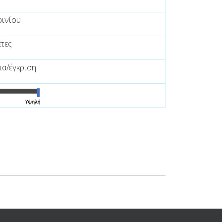
ρινίου
τες
ια/έγκριση