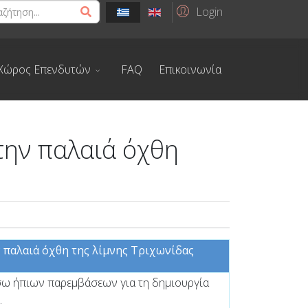
Login
Χώρος Επενδυτών
FAQ
Επικοινωνία
την παλαιά όχθη
παλαιά όχθη της λίμνης Τριχωνίδας
έσω ήπιων παρεμβάσεων για τη δημιουργία
.