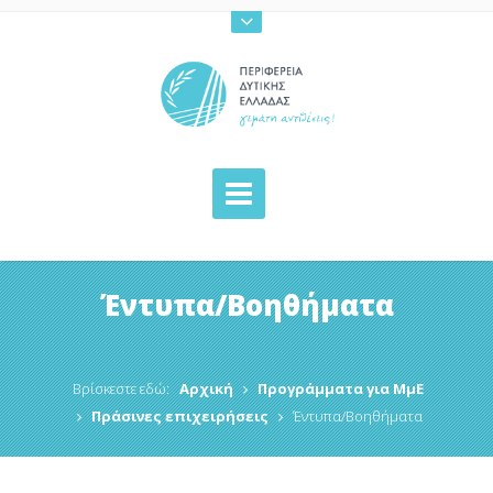
Έντυπα/Βοηθήματα
Βρίσκεστε εδώ:
Αρχική
Προγράμματα για ΜμΕ
Πράσινες επιχειρήσεις
Έντυπα/Βοηθήματα