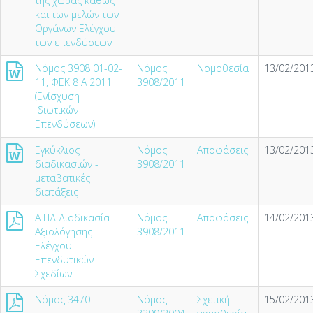
της χώρας καθώς
και των μελών των
Οργάνων Ελέγχου
των επενδύσεων
Νόμος 3908 01-02-
Νόμος
Νομοθεσία
13/02/2013
11, ΦΕΚ 8 Α 2011
3908/2011
(Ενίσχυση
Ιδιωτικών
Επενδύσεων)
Εγκύκλιος
Νόμος
Αποφάσεις
13/02/2013
διαδικασιών -
3908/2011
μεταβατικές
διατάξεις
Α ΠΔ Διαδικασία
Νόμος
Αποφάσεις
14/02/2013
Αξιολόγησης
3908/2011
Ελέγχου
Επενδυτικών
Σχεδίων
Νόμος 3470
Νόμος
Σχετική
15/02/2013