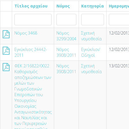
Τίτλος αρχείου
Νόμος
Κατηγορία
Ημερομη
Νόμος 3468
Νόμος
Σχετική
12/02/2013
3299/2004
νομοθεσία
Εγκύκλιος 24442-
Νόμος
Εγκύκλιοι/
12/02/2013
2011
3908/2011
Οδηγοί
ΦΕΚ 2/16822/0022
Νόμος
Σχετική
13/02/2013
Καθορισμός
3908/2011
νομοθεσία
αποζημιώσεων των
μελών των
Γνωμοδοτικών
Επιτροπών του
Υπουργείου
Οικονομίας
Ανταγωνιστικότητας
και Ναυτιλίας και
των Περιφερειών