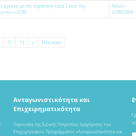
ς σχετικά με την παράταση κατά 1 έτος της
Νόμος
ν του ν.3299
3299/2004
11
12
»
Τελευταία
Ανταγωνιστικότητα και
Ε
Επιχειρηματικότητα
Γρ
ς
να
Παρουσία της Ειδικής Υπηρεσίας Διαχείρισης του
Επιχειρησιακού Προγράμματος «Ανταγωνιστικότητα και