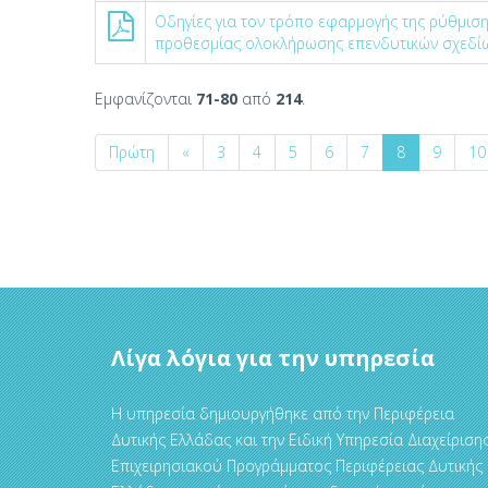
Οδηγίες για τον τρόπο εφαρμογής της ρύθμιση
προθεσμίας ολοκλήρωσης επενδυτικών σχεδίω
Εμφανίζονται
71-80
από
214
.
Πρώτη
«
3
4
5
6
7
8
9
10
Λίγα λόγια για την υπηρεσία
Η υπηρεσία δημιουργήθηκε από την Περιφέρεια
Δυτικής Ελλάδας και την Ειδική Υπηρεσία Διαχείριση
Επιχειρησιακού Προγράμματος Περιφέρειας Δυτικής