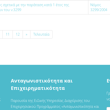
ς σχετικά με την παράταση κατά 1 έτος της
Νόμος
ν του ν.3299
3299/2004
11
12
»
Τελευταία
Ανταγωνιστικότητα και
Ε
Επιχειρηματικότητα
Γρ
ς
να
Παρουσία της Ειδικής Υπηρεσίας Διαχείρισης του
Επιχειρησιακού Προγράμματος «Ανταγωνιστικότητα και