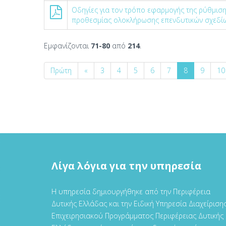
Οδηγίες για τον τρόπο εφαρμογής της ρύθμιση
προθεσμίας ολοκλήρωσης επενδυτικών σχεδίω
Εμφανίζονται
71-80
από
214
.
Πρώτη
«
3
4
5
6
7
8
9
10
Λίγα λόγια για την υπηρεσία
Η υπηρεσία δημιουργήθηκε από την Περιφέρεια
Δυτικής Ελλάδας και την Ειδική Υπηρεσία Διαχείριση
Επιχειρησιακού Προγράμματος Περιφέρειας Δυτικής